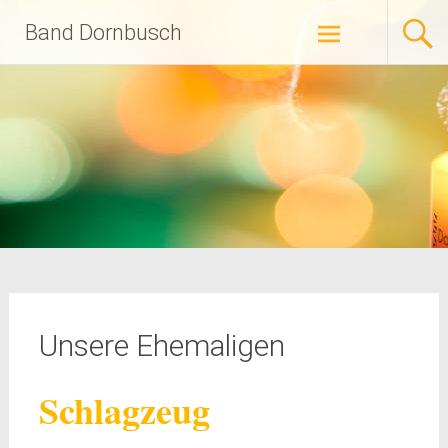
Zum
Band Dornbusch
Inhalt
springen
Unsere Ehemaligen
Schlagzeug